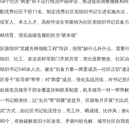
58个社区“两委”班子运行情况中期评估，推进提前调整撤换和
配优秀社区干部11名。制定优秀社区党组织书记引进实施办法
役军人、本土人才、高校毕业生等吸纳为社区党组织书记后备力
精培育、强实战锻造履职担当“硬本领”
区级组织“党建先锋领航工程”培训，按照“缺什么补什么、需要什
组织、社工、农业农村等部门齐抓共管，突出巡察整改、社区治理
组织书记540余人次。健全“后备力量—两委成员—社区正职”递
区骨干“双导师”帮带；对“两委”成员，强化实战历练，对书记意
处级党员领导干部全覆盖挂钩联系制度，机关领导一对一帮带解难
一书记精准扶，以“尖兵”带“弱雁”促提升。区级每月开展“大比
武”方式，由社区书记轮流登台，亮工作、晒成绩、比作风；推
80个，有效破解老旧小区改造、矛盾纠纷化解、城市社区自我